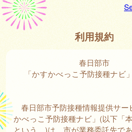
Se
利用規約
春日部市
「かすかべっこ予防接種ナビ
春日部市予防接種情報提供サー
かべっこ予防接種ナビ」(以下「
という。)は、市が業務委託先で