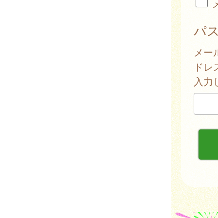
パ
メー
ドレ
入力