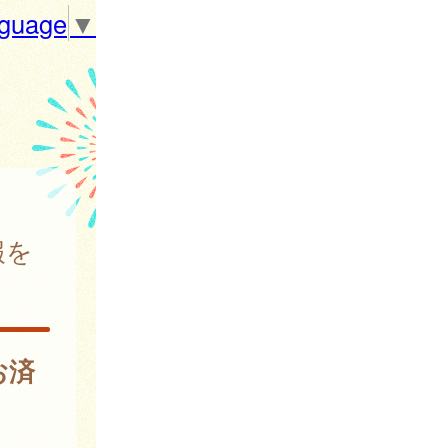
nguage
▼
報を
お済