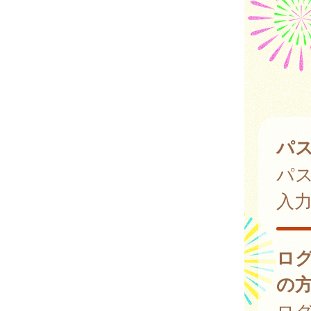
パ
パ
入
ロ
の
ログ