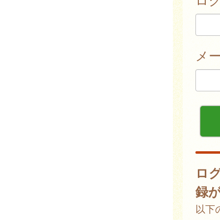
メ
ロ
録
以下