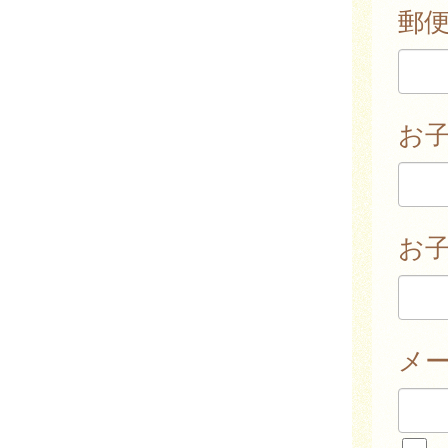
郵
お
お子
メ