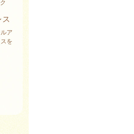
ク
レス
ールア
レスを