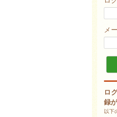
メ
ロ
録
以下