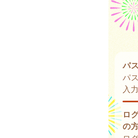
パ
パ
入
ロ
の
ログ