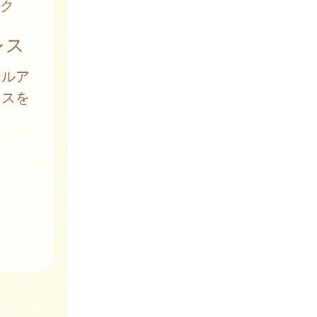
ク
レス
ールア
レスを