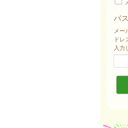
パ
メー
ドレ
入力