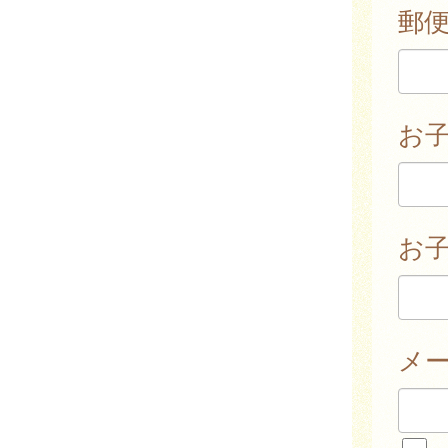
郵
お
お子
メ