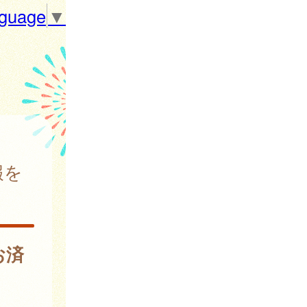
nguage
▼
報を
お済