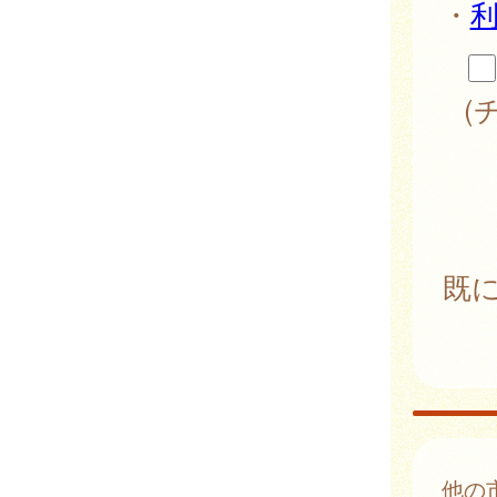
・
(
既
他の