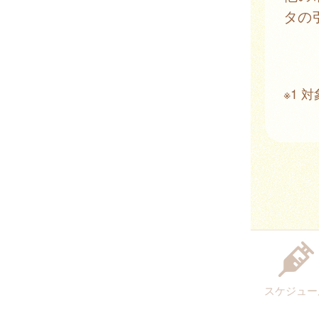
タの
※1
スケジュー