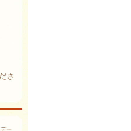
ださ
はデー