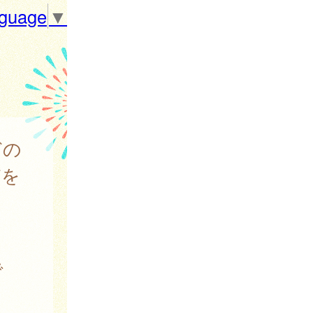
nguage
▼
どの
どを
で