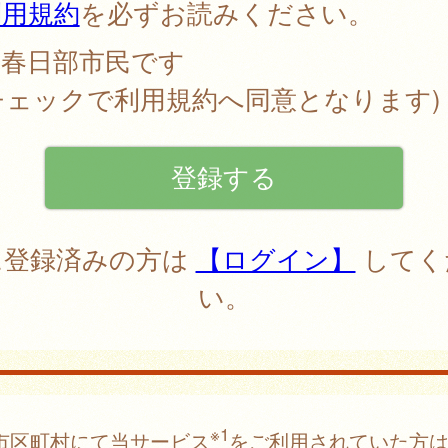
利用規約
を必ずお読みください。
春日部市民です
チェックで利用規約へ同意となります)
に登録済みの方は
【ログイン】
してく
い。
※1
市区町村にて当サービス
をご利用されていた方