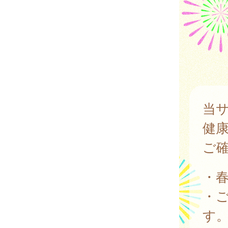
当
健
ご
・
・
す