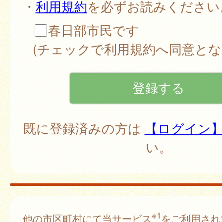
・
利用規約
を必ずお読みください
春日部市民です
(チェックで利用規約へ同意とな
既に登録済みの方は
【ログイン
い。
※1
他の市区町村にて当サービス
をご利用され