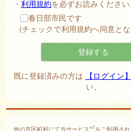
・
利用規約
を必ずお読みください
春日部市民です
(チェックで利用規約へ同意とな
既に登録済みの方は
【ログイン
い。
※1
他の市区町村にて当サービス
をご利用され