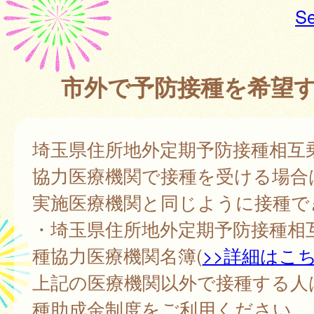
Se
市外で予防接種を希望
埼玉県住所地外定期予防接種相互
協力医療機関で接種を受ける場合
実施医療機関と同じように接種で
・埼玉県住所地外定期予防接種相
種協力医療機関名簿(
>>詳細はこ
上記の医療機関以外で接種する人
種助成金制度をご利用ください。