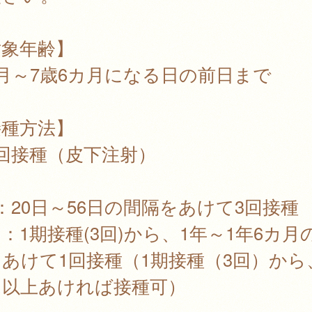
対象年齢】
月～7歳6カ月になる日の前日まで
接種方法】
回接種（皮下注射）
：20日～56日の間隔をあけて3回接種
：1期接種(3回)から、1年～1年6カ月
あけて1回接種（1期接種（3回）から
月以上あければ接種可）