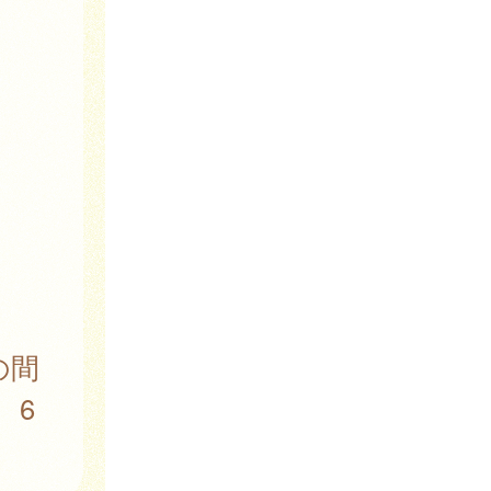
の間
、6