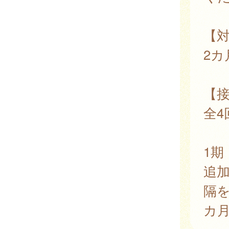
【
2カ
【
全4
1期
追加
隔を
カ