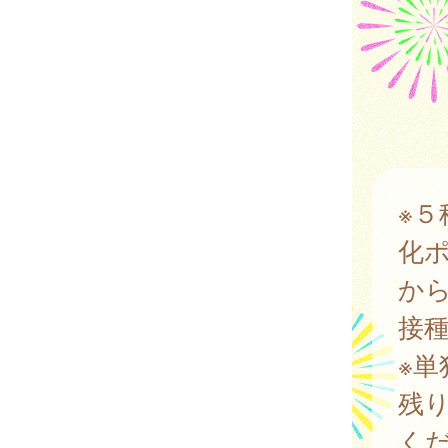
※
化
か
接
※
残
く