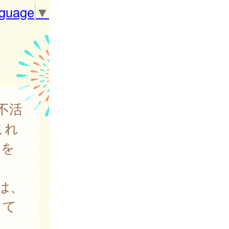
nguage
▼
不活
これ
合を
は、
して