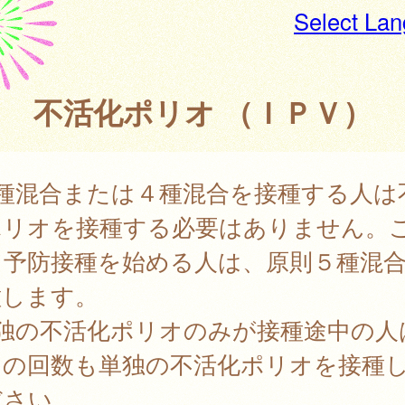
Select La
不活化ポリオ （ＩＰＶ）
５種混合または４種混合を接種する人は
ポリオを接種する必要はありません。
ら予防接種を始める人は、原則５種混
種します。
単独の不活化ポリオのみが接種途中の人
りの回数も単独の不活化ポリオを接種
ださい。