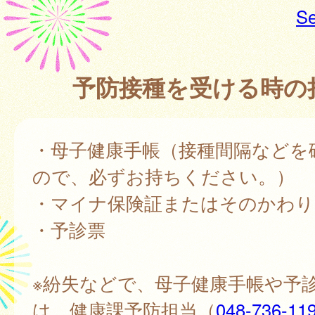
Se
予防接種を受ける時の
・母子健康手帳（接種間隔などを
ので、必ずお持ちください。）
・マイナ保険証またはそのかわり
・予診票
※紛失などで、母子健康手帳や予
は、健康課予防担当（
048-736-11