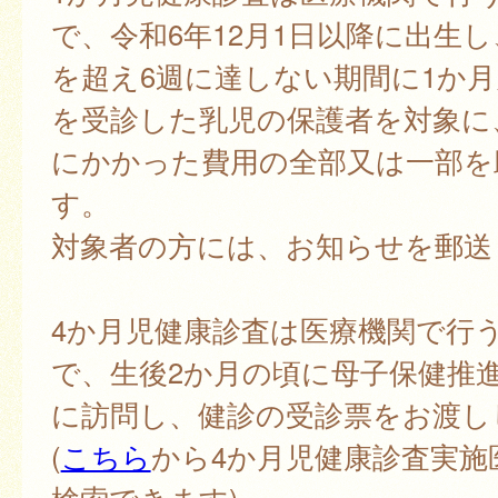
で、令和6年12月1日以降に出生し
を超え6週に達しない期間に1か
を受診した乳児の保護者を対象に
にかかった費用の全部又は一部を
す。
対象者の方には、お知らせを郵送
4か月児健康診査は医療機関で行
で、生後2か月の頃に母子保健推
に訪問し、健診の受診票をお渡し
(
こちら
から4か月児健康診査実施