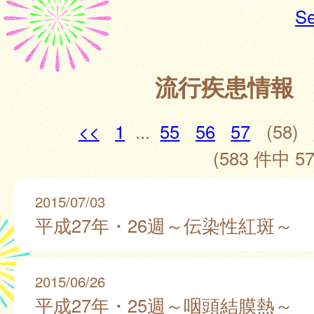
Se
流行疾患情報
<<
1
...
55
56
57
(58)
(583 件中 57
2015/07/03
平成27年・26週～伝染性紅斑～
2015/06/26
平成27年・25週～咽頭結膜熱～