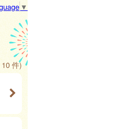
nguage
▼
 10 件)