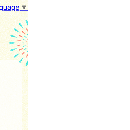
nguage
▼