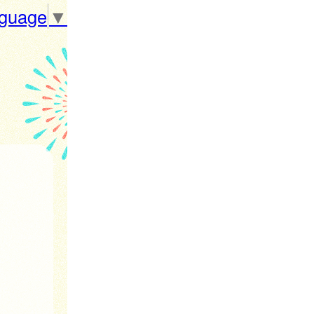
nguage
▼