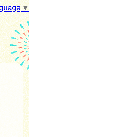
nguage
▼