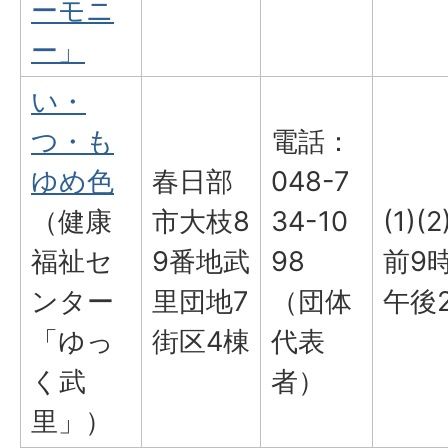
ーモニ
ー」
い・
つ・も
電話：
ゆめ色
春日部
048-7
（健康
市大枝8
34-10
(1)(
福祉セ
9番地武
98
前9
ンター
里団地7
（団体
午後
「ゆっ
街区4棟
代表
く武
者）
里」）