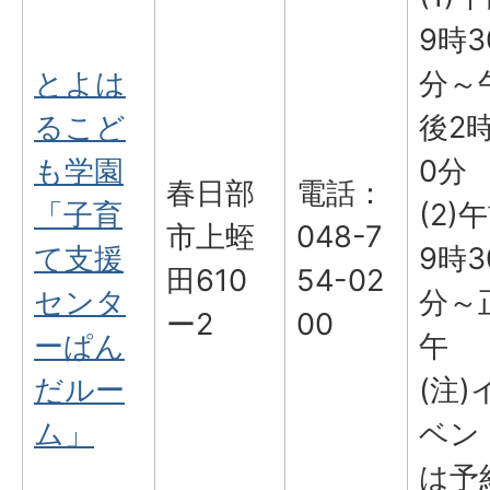
9時3
とよは
分～
るこど
後2
も学園
0分
春日部
電話：
「子育
(2)
市上蛭
048-7
て支援
9時3
田610
54-02
センタ
分～
ー2
00
ーぱん
午
だルー
(注)
ム」
ベン
は予