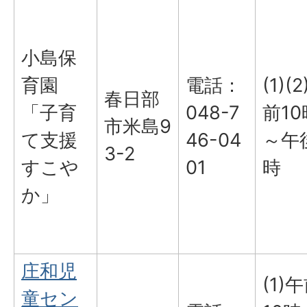
小島保
育園
電話：
(1)(
春日部
「子育
048-7
前10
市米島9
て支援
46-04
～午
3-2
すこや
01
時
か」
庄和児
(1)
童セン