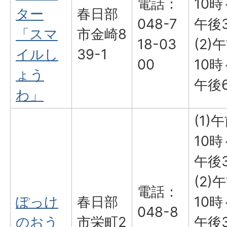
電話：
10時
ター
春日部
048-7
午後
「スマ
市金崎8
18-03
(2)
イルし
39-1
00
10時
ょう
午後
わ」
(1)
10時
午後
(2)
電話：
ぽっけ
春日部
10時
048-8
のおう
市栄町2
午後