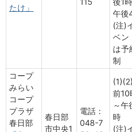
115
後1
たけ」
午後
(注)
ベン
は予
制
コープ
(1)(
みらい
前10
コープ
～午
プラザ
電話：
春日部
時
春日部
048-7
市中央1
(注)