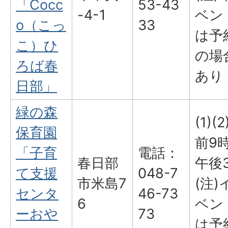
「Cocc
53-43
-4-1
ベン
o（こっ
33
は予
こ）ひ
の場
ろば春
あり
日部」
緑の森
(1)(
保育園
前9
「子育
電話：
春日部
午後
て支援
048-7
市米島7
(注)
センタ
46-73
6
ベン
ーおや
73
は予