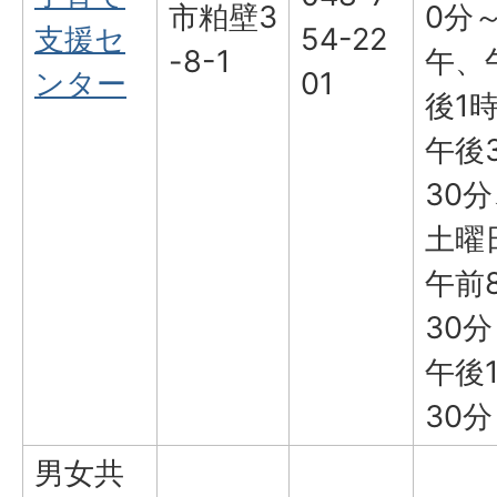
市粕壁3
0分
支援セ
54-22
-8-1
午、
ンター
01
後1
午後
30
土曜
午前
30
午後
30分
男女共