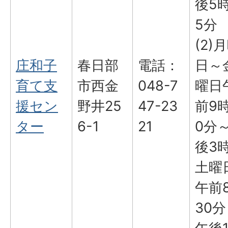
後5時
5分
(2)
庄和子
春日部
電話：
日～
育て支
市西金
048-7
曜日
援セン
野井25
47-23
前9
ター
6-1
21
0分
後3
土曜
午前
30