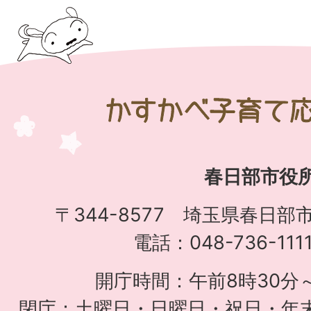
か
す
か
春日部市役
べ
子
〒344-8577 埼玉県春日部
育
電話：048-736-11
て
開庁時間：午前8時30分～
応
閉庁：土曜日・日曜日・祝日・年末