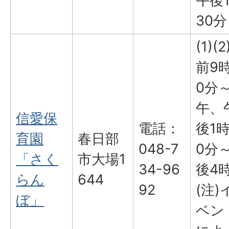
午後
30分
(1)(
前9
0分
午、
信愛保
電話：
後1時
育園
春日部
048-7
0分
「さく
市大場1
34-96
後4
らん
644
92
(注)
ぼ」
ベン