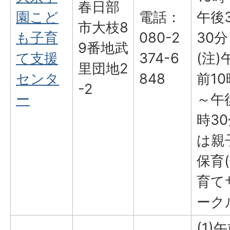
春日部
園こど
電話：
午後
市大枝8
も子育
080-2
30分
9番地武
て支援
374-6
(注)
里団地2
センタ
848
前10
-2
ー
～午
時3
は親
保育
育て
ーク
(1)