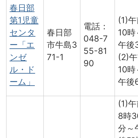
春日部
第1児童
(1)
電話：
センタ
春日部
10時
048-7
ー「エ
市牛島3
午後
55-81
ンゼ
71-1
(2)
90
ル・ド
10時
ーム」
午後
(1)
8時3
分～