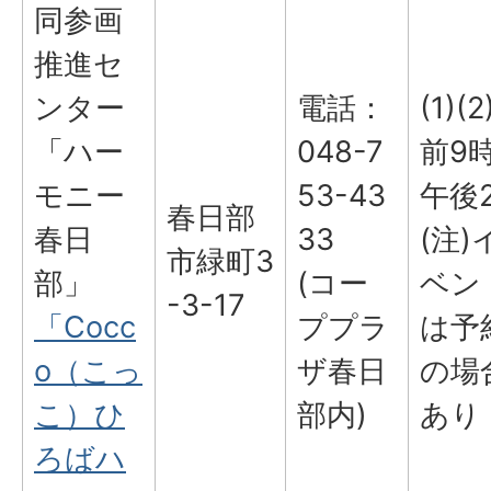
同参画
推進セ
ンター
電話：
(1)(
「ハー
048-7
前9
モニー
53-43
午後
春日部
春日
33
(注)
市緑町3
部」
(コー
ベン
-3-17
「Cocc
ププラ
は予
o（こっ
ザ春日
の場
こ）ひ
部内)
あり
ろばハ