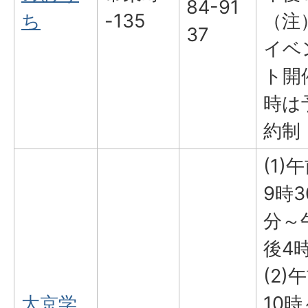
84-91
ち
-135
（注
37
イベ
ト開
時は
約制
(1)
9時3
分～
後4
(2)
大京学
10時