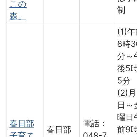
この
制
森」
(1)
8時3
分～
後5時
5分
(2)
日～
曜日
春日部
電話：
春日部
前9
子育て
048-7