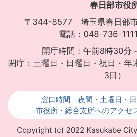
春日部市役
べ
子
〒344-8577 埼玉県春日部
育
電話：048-736-11
て
開庁時間：午前8時30分～
応
閉庁：土曜日・日曜日・祝日・年末
援
3日）
サ
イ
窓口時間
夜間・土曜日・日
ト
市役所・総合支所へのアクセ
Copyright (c) 2022 Kasukabe City.