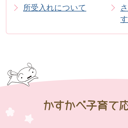
所受入れについて
か
す
か