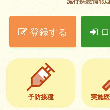
流行疾患情報
登録する
ロ
予防接種
実施医