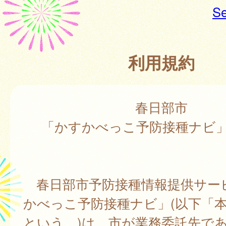
Se
利用規約
春日部市
「かすかべっこ予防接種ナビ
春日部市予防接種情報提供サー
かべっこ予防接種ナビ」(以下「
という。)は、市が業務委託先で