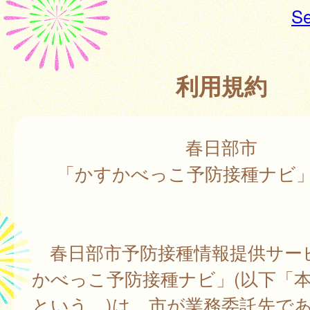
Se
利用規約
春日部市
「かすかべっこ予防接種ナビ
春日部市予防接種情報提供サー
かべっこ予防接種ナビ」(以下「
という。)は、市が業務委託先で