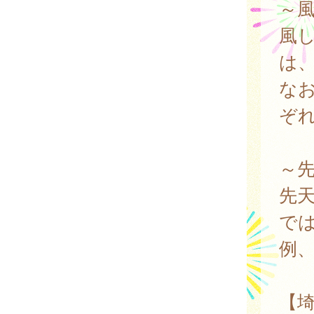
～
風し
は、
なお
ぞれ
～
先
では
例、
【