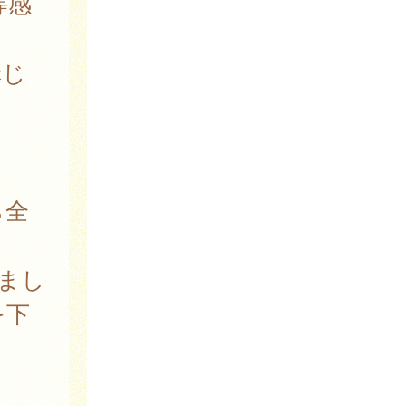
等感
講じ
ら全
りまし
を下