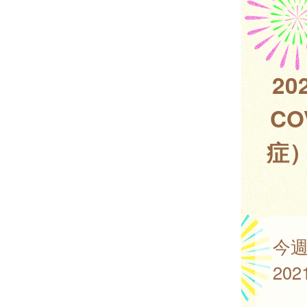
2
C
症
今
20