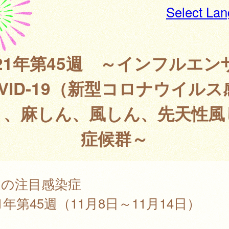
Select La
021年第45週 ～インフルエン
OVID-19（新型コロナウイルス
）、麻しん、風しん、先天性風
症候群～
週の注目感染症
21年第45週（11月8日～11月14日）