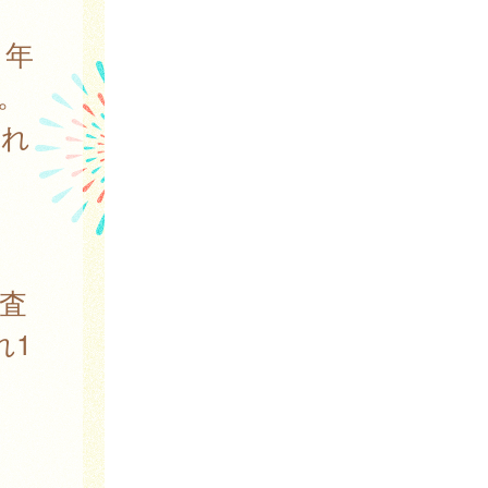
1年
。
それ
査
れ1