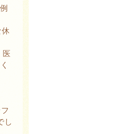
例
な休
、医
てく
ンフ
でし