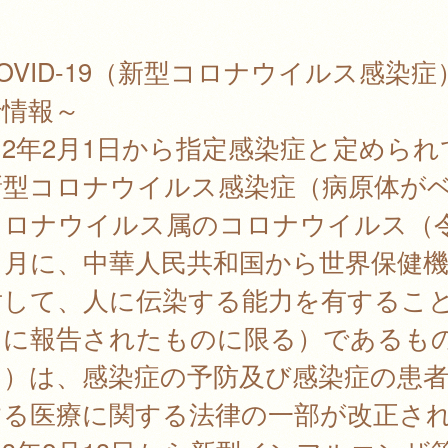
OVID-19（新型コロナウイルス感染症
行情報～
2年2月1日から指定感染症と定められ
新型コロナウイルス感染症（病原体が
コロナウイルス属のコロナウイルス（
1月に、中華人民共和国から世界保健
対して、人に伝染する能力を有するこ
たに報告されたものに限る）であるも
る）は、感染症の予防及び感染症の患
する医療に関する法律の一部が改正さ