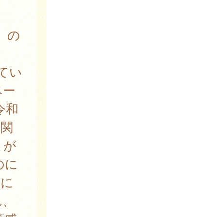
）の
てい
ベー
令和
機関
とが
のに
者に
れ、