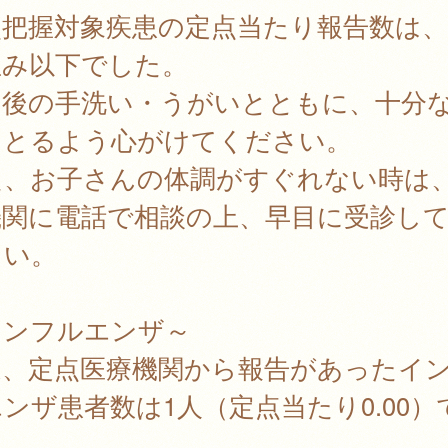
点把握対象疾患の定点当たり報告数は、
並み以下でした。
出後の手洗い・うがいとともに、十分
をとるよう心がけてください。
た、お子さんの体調がすぐれない時は
機関に電話で相談の上、早目に受診し
さい。
インフルエンザ～
週、定点医療機関から報告があったイ
ンザ患者数は1人（定点当たり0.00）
。