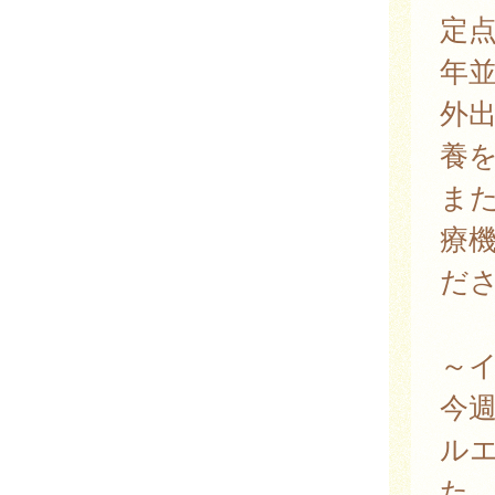
定
年
外
養
ま
療
だ
～
今
ルエ
た