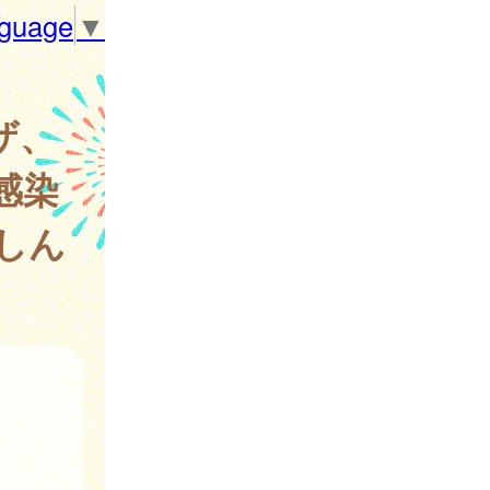
nguage
▼
ザ、
感染
しん