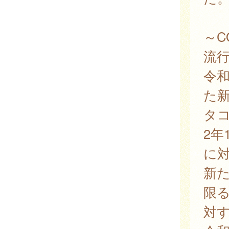
～C
流
令和
た
タ
2年
に
新
限
対