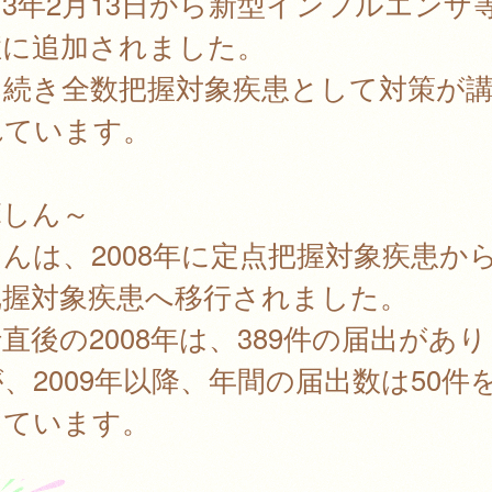
3年2月13日から新型インフルエンザ
症に追加されました。
き続き全数把握対象疾患として対策が
れています。
麻しん～
んは、2008年に定点把握対象疾患か
把握対象疾患へ移行されました。
直後の2008年は、389件の届出があ
、2009年以降、年間の届出数は50件
っています。