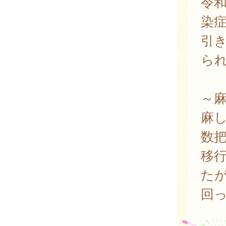
令和
染
引
ら
～
麻し
数
移行
たが
回