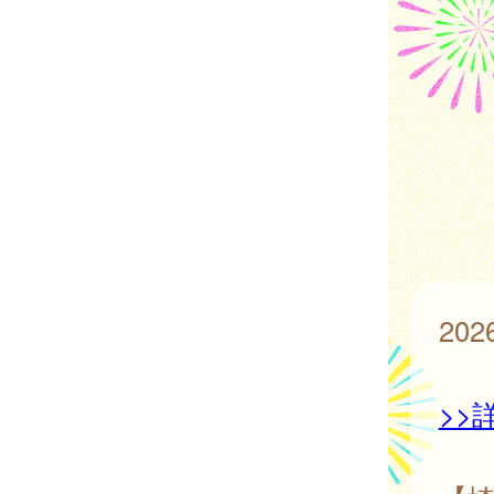
20
>>