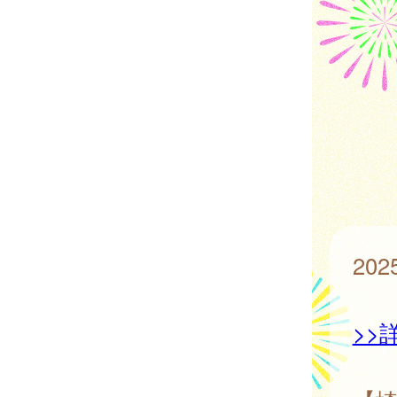
20
>>