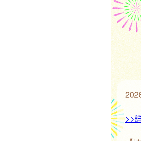
20
>>