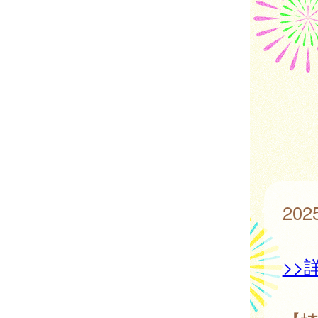
20
>>