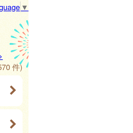
nguage
▼
>
570 件)