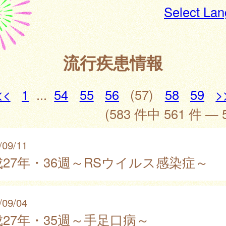
Select La
流行疾患情報
<<
1
...
54
55
56
(57)
58
59
>
(583 件中 561 件 — 
/09/11
27年・36週～RSウイルス感染症～
/09/04
27年・35週～手足口病～