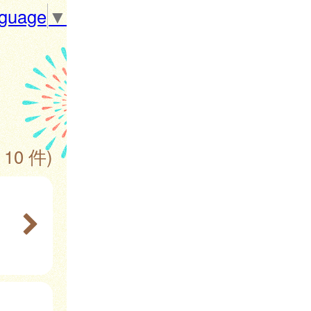
nguage
▼
 10 件)