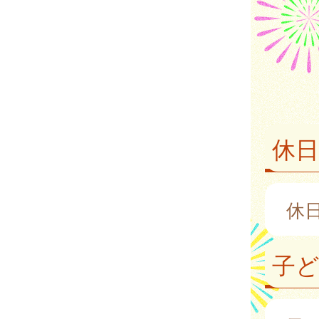
休日
休
子