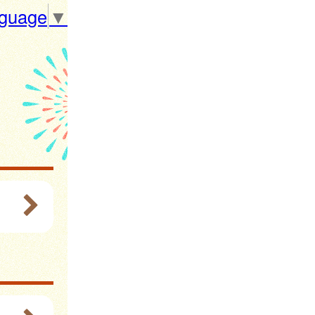
nguage
▼