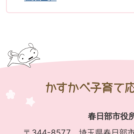
か
す
か
春日部市役
べ
子
〒344-8577 埼玉県春日部