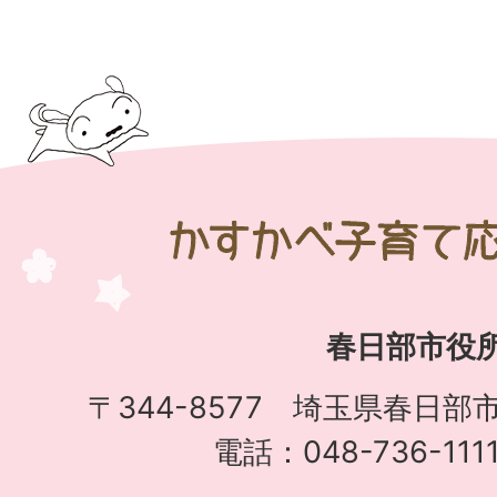
か
す
か
春日部市役
べ
子
〒344-8577 埼玉県春日部
育
電話：048-736-11
て