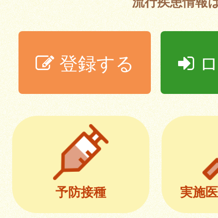
流行疾患情報
登録する
ロ
予防接種
実施医